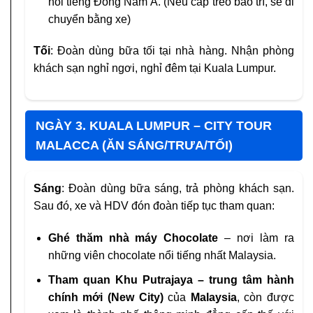
nổi tiếng Đông Nam Á. (Nếu cáp treo bảo trì, sẽ di
chuyển bằng xe)
Tối
: Đoàn dùng bữa tối tại nhà hàng. Nhận phòng
khách sạn nghỉ ngơi, nghỉ đêm tại Kuala Lumpur.
NGÀY 3. KUALA LUMPUR – CITY TOUR
MALACCA (ĂN SÁNG/TRƯA/TỐI)
Sáng
: Đoàn dùng bữa sáng, trả phòng khách sạn.
Sau đó, xe và HDV đón đoàn tiếp tục tham quan:
Ghé thăm nhà máy Chocolate
– nơi làm ra
những viên chocolate nổi tiếng nhất Malaysia.
Tham quan Khu Putrajaya – trung tâm hành
chính mới (New City)
của
Malaysia
, còn được