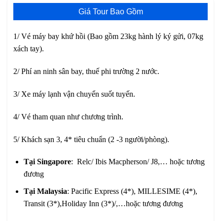
Giá Tour Bao Gồm
1/ Vé máy bay khứ hồi (Bao gồm 23kg hành lý ký gửi, 07kg
xách tay).
2/ Phí an ninh sân bay, thuế phi trường 2 nước.
3/ Xe máy lạnh vận chuyển suốt tuyến.
4/ Vé tham quan như chương trình.
5/ Khách sạn 3, 4* tiêu chuẩn (2 -3 người/phòng).
Tại Singapore
: Relc/ Ibis Macpherson/ J8,… hoặc tương
đương
Tại Malaysia
: Pacific Express (4*), MILLESIME (4*),
Transit (3*),Holiday Inn (3*)/,…hoặc tương đương