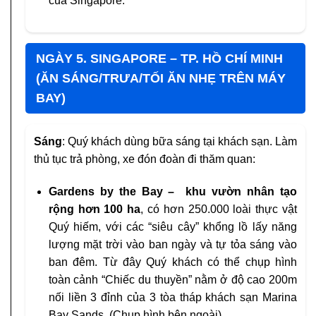
của Singapore.
NGÀY 5. SINGAPORE – TP. HỒ CHÍ MINH
(ĂN SÁNG/TRƯA/TỐI ĂN NHẸ TRÊN MÁY
BAY)
Sáng
: Quý khách dùng bữa sáng tại khách sạn. Làm
thủ tục trả phòng, xe đón đoàn đi thăm quan:
Gardens by the Bay – khu vườn nhân tạo
rộng hơn 100 ha
, có hơn 250.000 loài thực vật
Quý hiếm, với các “siêu cây” khổng lồ lấy năng
lượng mặt trời vào ban ngày và tự tỏa sáng vào
ban đêm. Từ đây Quý khách có thể chụp hình
toàn cảnh “Chiếc du thuyền” nằm ở độ cao 200m
nối liền 3 đỉnh của 3 tòa tháp khách sạn Marina
Bay Sands. (Chụp hình bên ngoài).