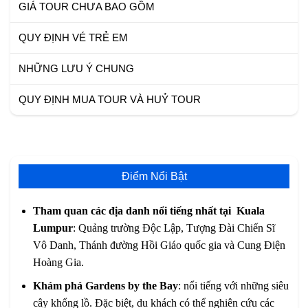
GIÁ TOUR CHƯA BAO GỒM
QUY ĐỊNH VÉ TRẺ EM
NHỮNG LƯU Ý CHUNG
QUY ĐỊNH MUA TOUR VÀ HUỶ TOUR
Điểm Nổi Bật
Tham quan các địa danh nổi tiếng nhất tại Kuala
Lumpur
: Quảng trường Độc Lập, Tượng Đài Chiến Sĩ
Vô Danh, Thánh đường Hồi Giáo quốc gia và Cung Điện
Hoàng Gia.
Khám phá Gardens by the Bay
: nổi tiếng với những siêu
cây khổng lồ. Đặc biệt, du khách có thể nghiên cứu các