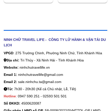
NINH CHỮ TRAVEL LIFE - CÔNG TY LỮ HÀNH & VẬN TẢI DU
LỊCH
VPGD
: 275 Trường Chinh, Phường Ninh Chử, Tỉnh Khánh Hòa
Địa chỉ:
Tri Thủy - Xã Ninh Hải - Tỉnh Khánh Hòa
Website:
ninhchutravellife.vn
Email 1:
ninhchutravellife@gmail.com
Email 2:
sale.ninhchu.ta@gmail.com
Từ:
7h30 - 20h30 (Kể cả Chủ nhật, Lễ, Tết)
Hotline
:
0947 590 251 - 02593 501 501
Số ĐKKD:
4500620087
Giấy phép LHND số GP
: 58-0008/2022/SVHTTDL-GP LHND