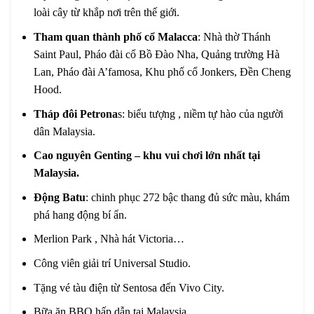
loài cây từ khắp nơi trên thế giới.
Tham quan thành phố cổ Malacca
: Nhà thờ Thánh
Saint Paul, Pháo đài cổ Bồ Đào Nha, Quảng trường Hà
Lan, Pháo đài A’famosa, Khu phố cổ Jonkers, Đền Cheng
Hood.
Tháp đôi Petrona
s: biểu tượng , niềm tự hào của người
dân Malaysia.
Cao nguyên Genting – khu vui chơi lớn nhất tại
Malaysia.
Động Batu
: chinh phục 272 bậc thang đủ sức màu, khám
phá hang động bí ẩn.
Merlion Park , Nhà hát Victoria…
Công viên giải trí Universal Studio.
Tặng vé tàu điện từ Sentosa đến Vivo City.
Bữa ăn BBQ hấp dẫn tại Malaysia.