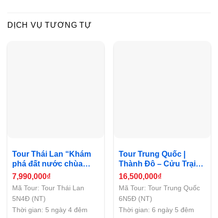
DỊCH VỤ TƯƠNG TỰ
Tour Thái Lan “Khám
Tour Trung Quốc |
phá đất nước chùa
Thành Đô – Cửu Trại
vàng” | Khởi hành từ
Câu – Đô Giang Yến –
7,990,000
₫
16,500,000
₫
Nha Trang
Huyện Mậu – Gia Cô
Mã Tour: Tour Thái Lan
Mã Tour: Tour Trung Quốc
Sơn
5N4Đ (NT)
6N5Đ (NT)
Thời gian: 5 ngày 4 đêm
Thời gian: 6 ngày 5 đêm