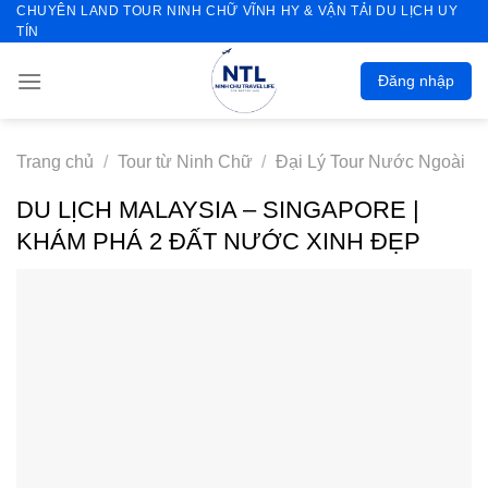
CHUYÊN LAND TOUR NINH CHỮ VĨNH HY & VẬN TẢI DU LỊCH UY
Skip
TÍN
to
content
Đăng nhập
Trang chủ
/
Tour từ Ninh Chữ
/
Đại Lý Tour Nước Ngoài
DU LỊCH MALAYSIA – SINGAPORE |
KHÁM PHÁ 2 ĐẤT NƯỚC XINH ĐẸP