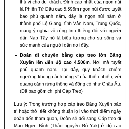
thú vị cho du khách. Đỉnh cao nhất của ngọn núi
là Phiến Tử Đẩu cao 5.596m ngọn núi được tuyết
bao phủ quanh năm, đây là ngọn núi nằm ở
thành phố Lệ Giang, tỉnh Vân Nam, Trung Quốc,
mang ý nghĩa vô cùng linh thiêng đối với người
dân Nạp Tây nó là biểu tượng cho sự sống và
sức mạnh của người dân nơi đây.
Đoàn di chuyển bằng cáp treo lớn Băng
Xuyên lên đến độ cao 4.506m
. Nơi mà tuyết
phủ quanh năm. Tại đây, quý khách chiêm
ngưỡng khung cảnh hùng vĩ của thiên nhiên, với
quang cảnh rừng thông và đồng cỏ như Châu Âu.
(Đã bao gồm chi phí Cáp Treo)
Lưu ý: Trong trường hợp cáp treo Băng Xuyên bảo
trì hoặc thời tiết không thuận lợi vào thời điểm ngày
đoàn đến tham quan, Đoàn sẽ đổi sang Cáp treo đi
Mao Ngưu Bình (Thảo nguyên Bò Yak) ở độ cao