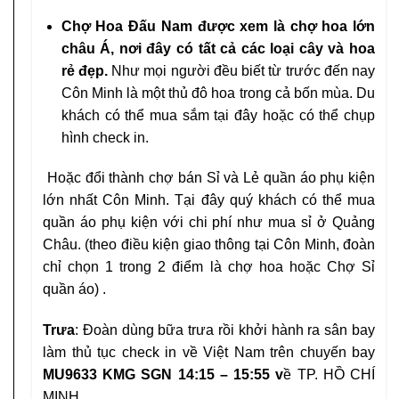
Chợ Hoa Đấu Nam được xem là chợ hoa lớn
châu Á, nơi đây có tất cả các loại cây và hoa
rẻ đẹp.
Như mọi người đều biết từ trước đến nay
Côn Minh là một thủ đô hoa trong cả bốn mùa. Du
khách có thể mua sắm tại đây hoặc có thể chụp
hình check in.
Hoặc đổi thành chợ bán Sỉ và Lẻ quần áo phụ kiện
lớn nhất Côn Minh. Tại đây quý khách có thể mua
quần áo phụ kiện với chi phí như mua sỉ ở Quảng
Châu. (theo điều kiện giao thông tại Côn Minh, đoàn
chỉ chọn 1 trong 2 điểm là chợ hoa hoặc Chợ Sỉ
quần áo) .
Trưa
: Đoàn dùng bữa trưa rồi khởi hành ra sân bay
làm thủ tục check in về Việt Nam trên chuyến bay
MU9633 KMG SGN 14:15 – 15:55 v
ề TP. HỒ CHÍ
MINH.