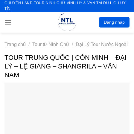
CHUYÊN LAND TOUR NINH CHỮ VĨNH HY & VẬN TẢI DU LỊCH UY
Skip
TÍN
to
content
Đăng nhập
Trang chủ
/
Tour từ Ninh Chữ
/
Đại Lý Tour Nước Ngoài
TOUR TRUNG QUỐC | CÔN MINH – ĐẠI
LÝ – LỆ GIANG – SHANGRILA – VÂN
NAM