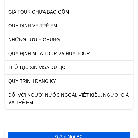
GIÁ TOUR CHƯA BAO GỒM
QUY ĐỊNH VÉ TRẺ EM
NHỮNG LƯU Ý CHUNG
QUY ĐỊNH MUA TOUR VÀ HUỶ TOUR
THỦ TỤC XIN VISA DU LỊCH
QUY TRÌNH ĐĂNG KÝ
ĐỐI VỚI NGƯỜI NƯỚC NGOÀI, VIỆT KIỀU, NGƯỜI GIÀ
VÀ TRẺ EM
Điểm Nổi Bật