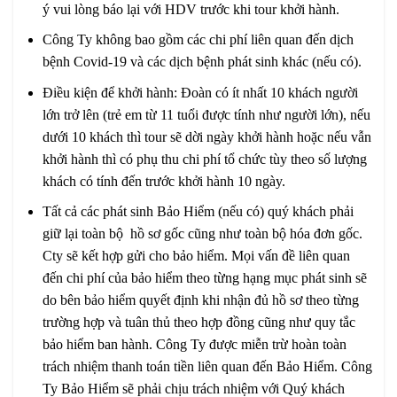
ý vui lòng báo lại với HDV trước khi tour khởi hành.
Công Ty không bao gồm các chi phí liên quan đến dịch
bệnh Covid-19 và các dịch bệnh phát sinh khác (nếu có).
Điều kiện để khởi hành: Đoàn có ít nhất 10 khách người
lớn trở lên (trẻ em từ 11 tuổi được tính như người lớn), nếu
dưới 10 khách thì tour sẽ dời ngày khởi hành hoặc nếu vẫn
khởi hành thì có phụ thu chi phí tổ chức tùy theo số lượng
khách có tính đến trước khởi hành 10 ngày.
Tất cả các phát sinh Bảo Hiểm (nếu có) quý khách phải
giữ lại toàn bộ hồ sơ gốc cũng như toàn bộ hóa đơn gốc.
Cty sẽ kết hợp gửi cho bảo hiểm. Mọi vấn đề liên quan
đến chi phí của bảo hiểm theo từng hạng mục phát sinh sẽ
do bên bảo hiểm quyết định khi nhận đủ hồ sơ theo từng
trường hợp và tuân thủ theo hợp đồng cũng như quy tắc
bảo hiểm ban hành. Công Ty được miễn trừ hoàn toàn
trách nhiệm thanh toán tiền liên quan đến Bảo Hiểm. Công
Ty Bảo Hiểm sẽ phải chịu trách nhiệm với Quý khách