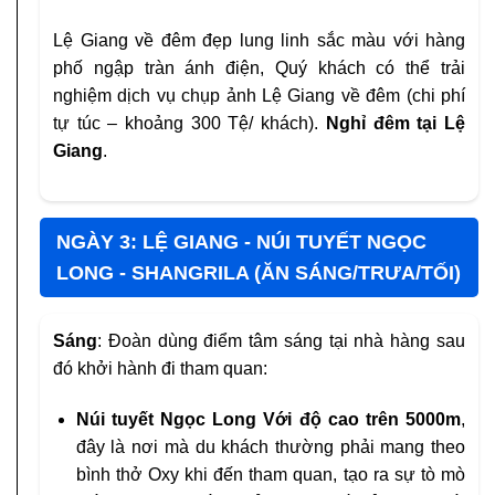
Lệ Giang về đêm đẹp lung linh sắc màu với hàng
phố ngập tràn ánh điện, Quý khách có thể trải
nghiệm dịch vụ chụp ảnh Lệ Giang về đêm (chi phí
tự túc – khoảng 300 Tệ/ khách).
Nghỉ đêm tại Lệ
Giang
.
NGÀY 3: LỆ GIANG - NÚI TUYẾT NGỌC
LONG - SHANGRILA (ĂN SÁNG/TRƯA/TỐI)
Sáng
: Đoàn dùng điểm tâm sáng tại nhà hàng sau
đó khởi hành đi tham quan:
Núi tuyết Ngọc Long Với độ cao trên 5000m
,
đây là nơi mà du khách thường phải mang theo
bình thở Oxy khi đến tham quan, tạo ra sự tò mò