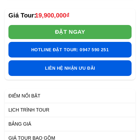
19,900,000
₫
ĐẶT NGAY
HOTLINE ĐẶT TOUR: 0947 590 251
LIÊN HỆ NHẬN ƯU ĐÃI
ĐIỂM NỔI BẬT
LỊCH TRÌNH TOUR
BẢNG GIÁ
GIÁ TOUR BAO GỒM