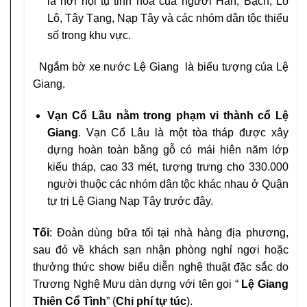
là nơi hội tụ tinh hoa của người Hán, Bạch, Lô
Lô, Tây Tạng, Nạp Tây và các nhóm dân tộc thiểu
số trong khu vực.
Ngắm bờ xe nước Lệ Giang là biểu tượng của Lệ
Giang.
Vạn Cổ Lầu nằm trong phạm vi thành cổ Lệ
Giang
. Vạn Cổ Lâu là một tòa tháp được xây
dựng hoàn toàn bằng gỗ có mái hiên năm lớp
kiểu tháp, cao 33 mét, tượng trưng cho 330.000
người thuộc các nhóm dân tộc khác nhau ở Quận
tự trị Lệ Giang Nạp Tây trước đây.
Tối
: Đoàn dùng bữa tối tại nhà hàng địa phương,
sau đó về khách sạn nhận phòng nghỉ ngơi hoặc
thưởng thức show biểu diễn nghệ thuật đặc sắc do
Trương Nghệ Mưu dàn dựng với tên gọi “
Lệ Giang
Thiên Cổ Tình
” (
Chi phí tự túc
).