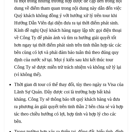
ra một trong những trường hợp được đề cập đến trong nội
dung về điểm tham quan trong nội dung này dẫn đến việc
Quý khách không đồng ý với hướng xử lý trên tour khi
Hướng Dẫn Viên đại diện đưa ra tại thời điểm phát sinh.
Kính đề nghị Quý khách hàng ngay lập tức gọi điện thoại
về Công Ty để phản ảnh và tìm ra hướng giải quyết tốt
hơn ngay tại thời điểm phát sinh trên tinh thần hợp tác các
bên cùng có lợi và phải đảm bảo tuân thủ theo đúng quy
định của nước sở tại. Mọi ý kiến sau khi kết thúc tour
Công Ty sẽ được miễn trừ trách nhiệm và không xử lý lại
(vì không thể).
Thời gian đi tour có thể thay đổi, tùy theo ngày ra Visa của
Lãnh Sự Quán. Đây được coi là trường hợp bất khả
kháng. Công Ty sẽ thông báo tới quý khách hàng và đưa
ra phương án giải quyết trên tinh thần 2 bên chia sẻ và hợp
tác theo chiều hướng có lợi, hợp tình và hợp lý cho các
bên.
Trong trường hợp xảy ra thiên tai, động đất, biểu tình, đình