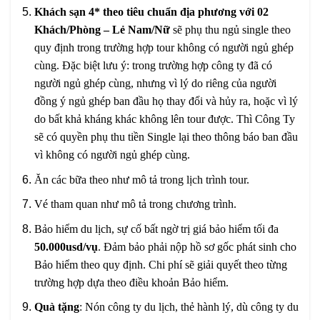
Khách sạn 4* theo tiêu chuẩn địa phương với 02
Khách/Phòng – Lẻ Nam/Nữ
sẽ phụ thu ngủ single theo
quy định trong trường hợp tour không có người ngủ ghép
cùng. Đặc biệt lưu ý: trong trường hợp công ty đã có
người ngủ ghép cùng, nhưng vì lý do riêng của người
đồng ý ngủ ghép ban đầu họ thay đổi và hủy ra, hoặc vì lý
do bất khả kháng khác không lên tour được. Thì Công Ty
sẽ có quyền phụ thu tiền Single lại theo thông báo ban đầu
vì không có người ngủ ghép cùng.
Ăn các bữa theo như mô tả trong lịch trình tour.
Vé tham quan như mô tả trong chương trình.
Bảo hiểm du lịch, sự cố bất ngờ trị giá bảo hiểm tối đa
50.000usd/vụ
. Đảm bảo phải nộp hồ sơ gốc phát sinh cho
Bảo hiểm theo quy định. Chi phí sẽ giải quyết theo từng
trường hợp dựa theo điều khoản Bảo hiểm.
Quà tặng
: Nón công ty du lịch, thẻ hành lý, dù công ty du