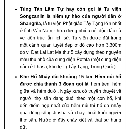
Tùng Tán Lâm Tự hay còn gọi là Tu viện
Songzanlin là niềm tự hào của người dân ở
Shangrila
, là tu viện Phật giáo Tây Tạng lớn nhất
ở tỉnh Vân Nam, chứa đựng nhiều nét độc đáo cả
về kiến trúc lẫn lịch sử. Tu viện được đặt trong
một cảnh quan tuyệt đẹp ở độ cao hơn 3.300m
do vị Đạt Lai Lạt Ma thứ 5 xây dựng theo nguyên
mẫu thu nhỏ của cung điện Potala (một cung điện
nằm ở Lhasa, khu tự trị Tây Tạng, Trung Quốc).
Khe Hổ Nhảy dài khoảng 15 km. Hẻm núi hổ
được chia thành 3 đoạn gọi là
: hẻm trên, hẻm
giữa và hẻm dưới. Ngày xưa có truyền thuyết về
người thợ săn đang đuổi theo một con hổ, khi
đến điểm hẹp nhất của hẻm núi thì hổ đã nhảy
qua dòng sông Jinsha và chạy thoát khỏi người
thợ săn. Nước ở đây chảy xiết và thật sự hung
dữ.