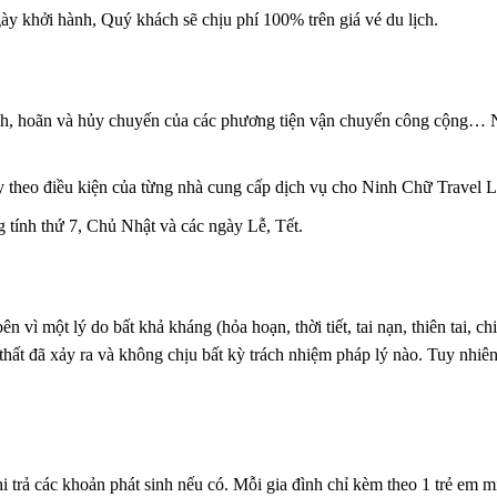
ày khởi hành, Quý khách sẽ chịu phí 100% trên giá vé du lịch.
ệnh, hoãn và hủy chuyến của các phương tiện vận chuyển công cộng… N
ùy theo điều kiện của từng nhà cung cấp dịch vụ cho Ninh Chữ Travel L
 tính thứ 7, Chủ Nhật và các ngày Lễ, Tết.
ên vì một lý do bất khả kháng (hỏa hoạn, thời tiết, tai nạn, thiên tai,
thất đã xảy ra và không chịu bất kỳ trách nhiệm pháp lý nào. Tuy nhiên 
i trả các khoản phát sinh nếu có. Mỗi gia đình chỉ kèm theo 1 trẻ em mi