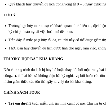
Quý khách hủy chuyến du lịch trong vòng từ 0 – 3 ngày trước ng
LƯU Ý
Trường hợp hủy tour do sự cố khách quan như thiên tai, dịch b
kỳ chi phí nào ngoài việc hoàn trả tiền tour.
Trên đây là mức phạt hủy tối đa, chi phí này có thể được giảm t
Thời gian hủy chuyến du lịch được tính cho ngày làm việc, không
TRƯỜNG HỢP BẤT KHẢ KHÁNG
Nếu chương trình du lịch bị hủy bỏ hoặc thay đổi bởi một trong hai b
cộng…), thì hai bên sẽ không chịu bất kỳ nghĩa vụ bồi hoàn các tổn 
nhằm giảm thiểu các tổn thất gây ra vì lý do bất khả kháng.
CHÍNH SÁCH TOUR
Trẻ em dưới 5 tuổi
: miễn phí, ăn nghỉ cùng bố mẹ. Cha mẹ tự ch