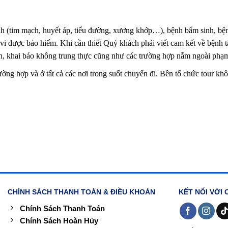
h (tim mạch, huyết áp, tiểu đường, xương khớp…), bệnh bẩm sinh, bệnh
ược bảo hiểm. Khi cần thiết Quý khách phải viết cam kết về bệnh tật 
 khai báo không trung thực cũng như các trường hợp nằm ngoài phạm v
ờng hợp và ở tất cả các nơi trong suốt chuyến đi. Bên tổ chức tour khô
CHÍNH SÁCH THANH TOÁN & ĐIỀU KHOẢN
KẾT NỐI VỚI 
Chính Sách Thanh Toán
Chính Sách Hoàn Hủy