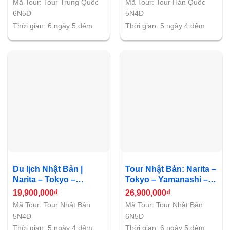
Mã Tour: Tour Trung Quốc
Mã Tour: Tour Hàn Quốc
6N5Đ
5N4Đ
Thời gian: 6 ngày 5 đêm
Thời gian: 5 ngày 4 đêm
Du lịch Nhật Bản |
Tour Nhật Bản: Narita –
Narita – Tokyo –
Tokyo – Yamanashi –
Yamanashi
Nagoya – Osaka
19,900,000
₫
26,900,000
₫
Mã Tour: Tour Nhật Bản
Mã Tour: Tour Nhật Bản
5N4Đ
6N5Đ
Thời gian: 5 ngày 4 đêm
Thời gian: 6 ngày 5 đêm