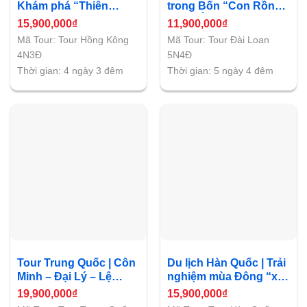
Khám phá “Thiên
trong Bốn “Con Rồng
đường mua sắm của
Châu Á”
15,900,000
₫
11,900,000
₫
Thế giới”
Mã Tour: Tour Hồng Kông
Mã Tour: Tour Đài Loan
4N3Đ
5N4Đ
Thời gian: 4 ngày 3 đêm
Thời gian: 5 ngày 4 đêm
Tour Trung Quốc | Côn
Du lịch Hàn Quốc | Trải
Minh – Đại Lý – Lệ
nghiệm mùa Đông “xứ
Giang – Shangrila –
sở Kim Chi”
19,900,000
₫
15,900,000
₫
Vân Nam