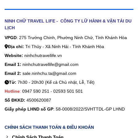
NINH CHỮ TRAVEL LIFE - CÔNG TY LỮ HÀNH & VẬN TẢI DU
LỊCH
VPGD
: 275 Trường Chinh, Phường Ninh Chử, Tỉnh Khánh Hòa
Địa chỉ:
Tri Thủy - Xã Ninh Hải - Tỉnh Khánh Hòa
Website:
ninhchutravellife.vn
Email 1:
ninhchutravellife@gmail.com
Email 2:
sale.ninhchu.ta@gmail.com
Từ:
7h30 - 20h30 (Kể cả Chủ nhật, Lễ, Tết)
Hotline
:
0947 590 251 - 02593 501 501
Số ĐKKD:
4500620087
Giấy phép LHND số GP
: 58-0008/2022/SVHTTDL-GP LHND
CHÍNH SÁCH THANH TOÁN & ĐIỀU KHOẢN
Chính Sách Thanh Toán