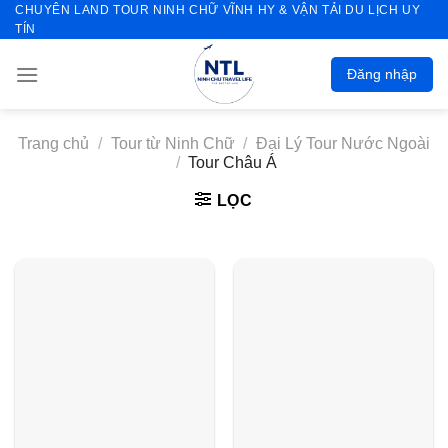
CHUYÊN LAND TOUR NINH CHỮ VĨNH HY & VẬN TẢI DU LỊCH UY
Skip
TÍN
to
content
Đăng nhập
Trang chủ
/
Tour từ Ninh Chữ
/
Đại Lý Tour Nước Ngoài
/
Tour Châu Á
LỌC