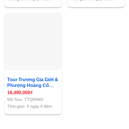
Tour Trương Gia Giới &
Phượng Hoàng Cổ
Trấn “Tiên cảnh trần
16,490,000
₫
gian”
Mã Tour: TTQ5N4D
Thời gian: 5 ngày 4 đêm