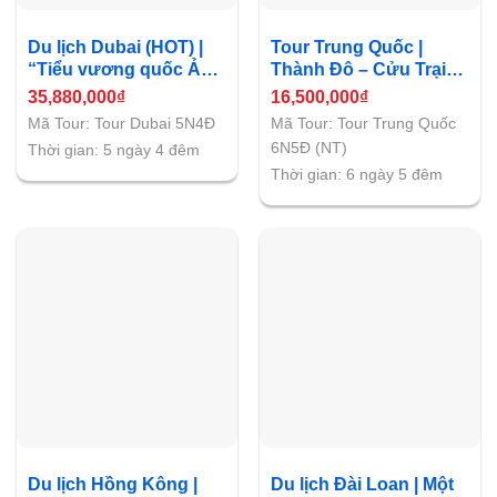
Du lịch Dubai (HOT) |
Tour Trung Quốc |
“Tiểu vương quốc Ả
Thành Đô – Cửu Trại
Rập – Vùng đất vàng”
Câu – Đô Giang Yến –
35,880,000
₫
16,500,000
₫
Huyện Mậu – Gia Cô
Mã Tour: Tour Dubai 5N4Đ
Mã Tour: Tour Trung Quốc
Sơn
6N5Đ (NT)
Thời gian: 5 ngày 4 đêm
Thời gian: 6 ngày 5 đêm
Du lịch Hồng Kông |
Du lịch Đài Loan | Một