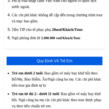
Phí là visa nhập cảnh Việt Nam cho người có quốc tịch
nước ngoài.
Các chi phí khác không đề cập đến trong chương trình tour
và mục bao gồm.
Tiền TIP cho tổ phục phụ
20usd/Khách/Tour
.
Ngủ phòng đơn từ
2.000.000 vnđ/Khách/Tour
.
Quy Định Vé Trẻ Em
Trẻ em dưới 2 tuổi
: Bao gồm vé máy bay khứ hồi theo
Bố/Mẹ, Bảo Hiểm. Ăn/Ngủ cùng ba mẹ. Các chi phí khác
trên tour gia đình tự lo
Trẻ em từ đủ 2– dưới 11 tuổi
: Bao gồm vé máy bay khứ
hồi. Ngủ cùng ba mẹ các chi phí khác theo tour được phục
vụ theo tiêu chuẩn trẻ em.