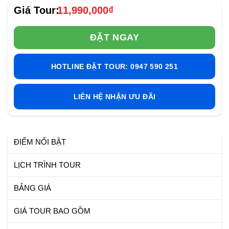
11,990,000
₫
ĐẶT NGAY
HOTLINE ĐẶT TOUR: 0947 590 251
LIÊN HỆ NHẬN ƯU ĐÃI
ĐIỂM NỔI BẬT
LỊCH TRÌNH TOUR
BẢNG GIÁ
GIÁ TOUR BAO GỒM