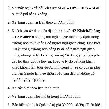
Vé máy bay khứ hồi
VietJet: SGN – DPS// DPS – SGN
& thuế phí hàng không.
Xe tham quan tại Bali theo chương trình.
Khách sạn 4* theo tiêu địa phương với
02 Khách/Phòng
– Lẻ Nam/Nữ
sẽ phụ thu ngủ single theo quy định trong
trường hợp tour không có người ngủ ghép cùng. Đặc biệt
lưu ý: trong trường hợp công ty đã có người ngủ ghép
cùng, nhưng vì lý do riêng của người đồng ý ngủ ghép ban
đầu họ thay đổi và hủy ra, hoặc vì lý do bất khả kháng
khác không lên tour được. Thì Công Ty sẽ có quyền phụ
thu tiền Single lại theo thông báo ban đầu vì không có
người ngủ ghép cùng.
Ăn các bữa theo lịch trình tour.
Vé tham quan như mô tả trong chương trình.
Bảo hiểm du lịch Quốc tế trị giá
30.000usd/Vụ
(Điều kiện