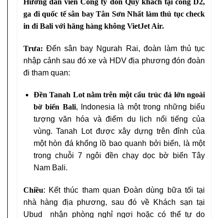
Hướng dẫn viên Công ty đón Quý khách tại cổng D2,
ga đi quốc tế sân bay Tân Sơn Nhất làm thủ tục check
in đi Bali với hãng hàng không VietJet Air.
Trưa:
Đến sân bay Ngurah Rai, đoàn làm thủ tục
nhập cảnh sau đó xe và HDV địa phương đón đoàn
đi tham quan:
Đền Tanah Lot
nằm trên một cấu trúc đá lớn ngoài
bờ biển Bali
, Indonesia là một trong những biểu
tượng văn hóa và điểm du lịch nổi tiếng của
vùng. Tanah Lot được xây dựng trên đỉnh của
một hòn đá khổng lồ bao quanh bởi biển, là một
trong chuỗi 7 ngôi đền chạy dọc bờ biển Tây
Nam Bali.
Chiều
: Kết thúc tham quan Đoàn dùng bữa tối tại
nhà hàng địa phương, sau đó về Khách sạn tại
Ubud nhận phòng nghỉ ngơi hoặc có thể tự do