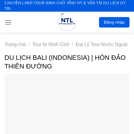
CHUYÊN LAND TOUR NINH CHỮ VĨNH HY & VẬN TẢI DU LỊCH UY
Skip
TÍN
to
content
Đăng nhập
Trang chủ
/
Tour từ Ninh Chữ
/
Đại Lý Tour Nước Ngoài
DU LỊCH BALI (INDONESIA) | HÒN ĐẢO
THIÊN ĐƯỜNG