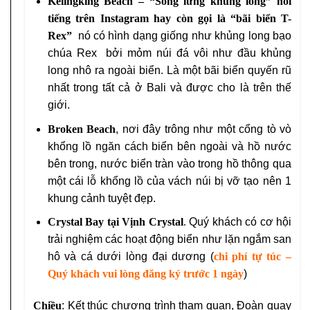
Kelingking Beach
– “Sống lưng khủng long” nổi
tiếng trên Instagram hay còn gọi là “bãi biển T-
Rex”
nó có hình dạng giống như khủng long bạo
chúa Rex bởi mỏm núi đá vôi như đầu khủng
long nhô ra ngoài biển. Là một bãi biển quyến rũ
nhất trong tất cả ở Bali và được cho là trên thế
giới.
Broken Beach
, nơi đây trông như một cổng tò vò
khổng lồ ngăn cách biển bên ngoài và hồ nước
bên trong, nước biển tràn vào trong hồ thông qua
một cái lỗ khổng lồ của vách núi bị vỡ tạo nên 1
khung cảnh tuyệt đẹp.
Crystal Bay
tại Vịnh Crystal
.
Quý khách có cơ hội
trải nghiệm các hoạt động biển như lặn ngắm san
hô và cá dưới lòng đại dương (
chi phí tự túc –
Quý khách vui lòng đăng ký trước 1 ngày
)
Chiều
: Kết thúc chương trình tham quan, Đoàn quay