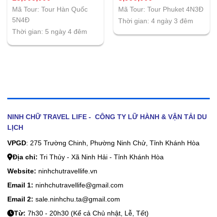
Mã Tour: Tour Hàn Quốc
Mã Tour: Tour Phuket 4N3Đ
5N4Đ
Thời gian: 4 ngày 3 đêm
Thời gian: 5 ngày 4 đêm
NINH CHỮ TRAVEL LIFE - CÔNG TY LỮ HÀNH & VẬN TẢI DU
LỊCH
VPGD
: 275 Trường Chinh, Phường Ninh Chử, Tỉnh Khánh Hòa
Địa chỉ:
Tri Thủy - Xã Ninh Hải - Tỉnh Khánh Hòa
Website:
ninhchutravellife.vn
Email 1:
ninhchutravellife@gmail.com
Email 2:
sale.ninhchu.ta@gmail.com
Từ:
7h30 - 20h30 (Kể cả Chủ nhật, Lễ, Tết)