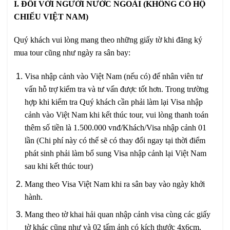
I. ĐỐI VỚI NGƯỜI NƯỚC NGOÀI (KHÔNG CÓ HỘ
CHIẾU VIỆT NAM)
Quý khách vui lòng mang theo những giấy tờ khi đăng ký
mua tour cũng như ngày ra sân bay:
Visa nhập cảnh vào Việt Nam (nếu có) để nhân viên tư
vấn hỗ trợ kiểm tra và tư vấn được tốt hơn. Trong trường
hợp khi kiểm tra Quý khách cần phải làm lại Visa nhập
cảnh vào Việt Nam khi kết thúc tour, vui lòng thanh toán
thêm số tiền là 1.500.000 vnđ/Khách/Visa nhập cảnh 01
lần (Chi phí này có thể sẽ có thay đổi ngay tại thời điểm
phát sinh phải làm bổ sung Visa nhập cảnh lại Việt Nam
sau khi kết thúc tour)
Mang theo Visa Việt Nam khi ra sân bay vào ngày khởi
hành.
Mang theo tờ khai hải quan nhập cảnh visa cùng các giấy
tờ khác cũng như và 02 tấm ảnh có kích thước 4x6cm.