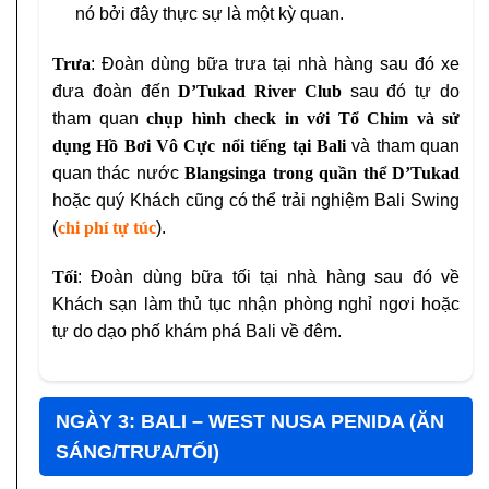
nó bởi đây thực sự là một kỳ quan.
Trưa
: Đoàn dùng bữa trưa tại nhà hàng sau đó xe
đưa đoàn đến
D’Tukad River Club
sau đó tự do
tham quan
chụp hình check in với Tổ Chim và sử
dụng Hồ Bơi Vô Cực nổi tiếng tại Bali
và tham quan
quan thác nước
Blangsinga trong quần thể
D’Tukad
hoặc quý Khách cũng có thể trải nghiệm Bali Swing
(
chi phí tự túc
).
Tối
: Đoàn dùng bữa tối tại nhà hàng sau đó về
Khách sạn làm thủ tục nhận phòng nghỉ ngơi hoặc
tự do dạo phố khám phá Bali về đêm.
NGÀY 3: BALI – WEST NUSA PENIDA (ĂN
SÁNG/TRƯA/TỐI)