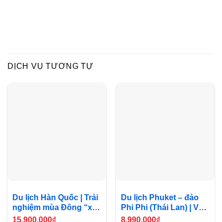
DỊCH VỤ TƯƠNG TỰ
Du lịch Hàn Quốc | Trải
Du lịch Phuket – đảo
nghiệm mùa Đông “xứ
Phi Phi (Thái Lan) | Vẻ
sở Kim Chi”
đẹp điển thiên đường
15,900,000
₫
8,990,000
₫