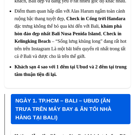
khách, Bali đẹp và đáng yêu ở rất nhiều góc độ khác nhau.
Điểm tham quan hấp dẫn với Alas Harum ngắm toàn cảnh
ruộng bậc thang tuyệt đẹp,
Check in Cổng trời Handara
đặc trưng không thể bỏ qua khi đến với Bali,
khám phá
hòn đảo đẹp nhất Bali Nusa Penida Island
,
Check in
Kelingking Beach
– “Sống lưng khủng long” đang rất hot
trên trên Instagram Là một bãi biển quyến rũ nhất trong tất
cả ở Bali và được cho là trên thế giới.
Khách sạn 4 sao với 1 đêm tại Ubud và 2 đêm tại trung
tâm thuận tiện đi lại.
NGÀY 1. TP.HCM – BALI – UBUD (ĂN
TRƯA TRÊN MÁY BAY & ĂN TỐI NHÀ
HÀNG TẠI BALI)