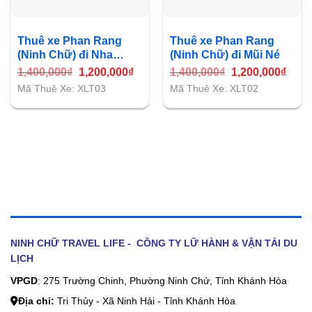
Thuê xe Phan Rang
Thuê xe Phan Rang
(Ninh Chữ) đi Nha
(Ninh Chữ) đi Mũi Né
Trang
Giá
Giá
Giá
Giá
1,400,000
₫
1,200,000
₫
1,400,000
₫
1,200,000
₫
gốc
hiện
gốc
hiện
Mã Thuê Xe: XLT03
Mã Thuê Xe: XLT02
là:
tại
là:
tại
1,400,000₫.
là:
1,400,000₫.
là:
1,200,000₫.
1,200
NINH CHỮ TRAVEL LIFE - CÔNG TY LỮ HÀNH & VẬN TẢI DU
LỊCH
VPGD
: 275 Trường Chinh, Phường Ninh Chử, Tỉnh Khánh Hòa
Địa chỉ:
Tri Thủy - Xã Ninh Hải - Tỉnh Khánh Hòa