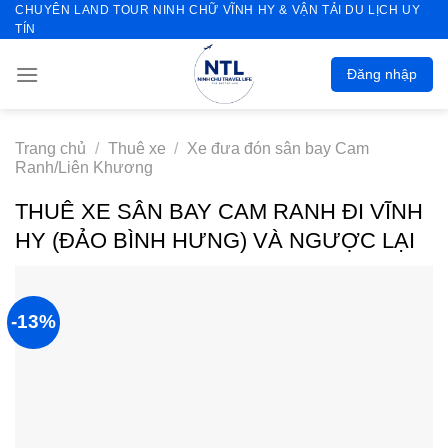
CHUYÊN LAND TOUR NINH CHỮ VĨNH HY & VẬN TẢI DU LỊCH UY
Skip
TÍN
to
content
Đăng nhập
Trang chủ
/
Thuê xe
/
Xe đưa đón sân bay Cam
Ranh/Liên Khương
THUÊ XE SÂN BAY CAM RANH ĐI VĨNH
HY (ĐẢO BÌNH HƯNG) VÀ NGƯỢC LẠI
-13%