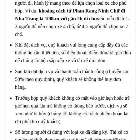
người đi, hành lý mang theo để lựa chọn loại xe cho phù
hợp. Ví dụ,
khoảng cách từ Phan Rang Ninh Chữ đi
Nha Trang là 100km với gần 2h di chuyển
, nếu đi từ 1-
3 người thì nên chọn xe 4 chỗ, từ 4-5 người thì chọn xe 7
chỗ.
Khi đặt dịch vụ, quý khách vui lòng cung cấp đầy đủ các
thông tin cần thiết: tên, số điện thoại, điểm đón/trả, giờ đón
để chúng tôi tiện sắp xếp xe và tài xế đưa đón.
Sau khi đặt dịch vụ và thanh toán thành công (chuyển cọc
50% theo quy định), quý khách sẽ không thể huy đơn
hàng.
Trường hợp quý khách không có mặt vào giờ hẹn hoặc trễ
giờ hẹn quá lâu mà không có thông báo trước, dịch vụ sẽ
xem như bị hủy (chúng tôi không có trách nhiệm hoàn lại
chi phí cho quý khách).
Số lượng người đi đúng với loại xe đã đăng ký. Tài xế có
quyền từ chối phục vụ nếu vượt quá số lượng người cho