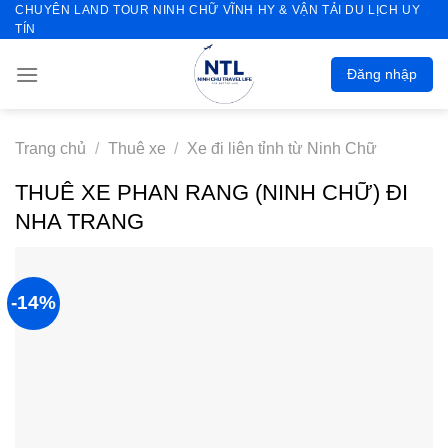
CHUYÊN LAND TOUR NINH CHỮ VĨNH HY & VẬN TẢI DU LỊCH UY
Skip
TÍN
to
content
Đăng nhập
Trang chủ
/
Thuê xe
/
Xe đi liên tỉnh từ Ninh Chữ
THUÊ XE PHAN RANG (NINH CHỮ) ĐI
NHA TRANG
-14%