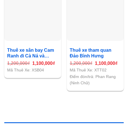
Thuê xe sân bay Cam
Thuê xe tham quan
Ranh đi Cà Ná và
Đảo Bình Hưng
ngược lại
Giá
Giá
Giá
Giá
1,200,000
₫
1,100,000
₫
1,200,000
₫
1,100,000
₫
gốc
hiện
gốc
hiện
Mã Thuê Xe: XSB04
Mã Thuê Xe: XTT02
là:
tại
là:
tại
1,200,000₫.
là:
1,200,000₫.
là:
Điểm đón/trả: Phan Rang
1,100,000₫.
1,100
(Ninh Chữ)