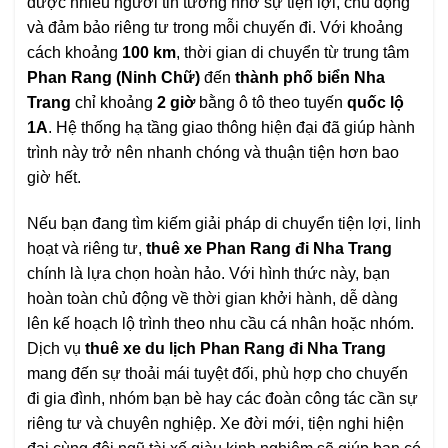
được nhiều người tin tưởng nhờ sự tiện lợi, chủ động
và đảm bảo riêng tư trong mỗi chuyến đi. Với khoảng
cách khoảng
100 km
, thời gian di chuyển từ trung tâm
Phan Rang (Ninh Chữ)
đến
thành phố biển Nha
Trang
chỉ khoảng
2 giờ
bằng ô tô theo tuyến
quốc lộ
1A
. Hệ thống hạ tầng giao thông hiện đại đã giúp hành
trình này trở nên nhanh chóng và thuận tiện hơn bao
giờ hết.
Nếu bạn đang tìm kiếm giải pháp di chuyển tiện lợi, linh
hoạt và riêng tư,
thuê xe Phan Rang đi Nha Trang
chính là lựa chọn hoàn hảo. Với hình thức này, bạn
hoàn toàn chủ động về thời gian khởi hành, dễ dàng
lên kế hoạch lộ trình theo nhu cầu cá nhân hoặc nhóm.
Dịch vụ
thuê xe du lịch Phan Rang đi Nha Trang
mang đến sự thoải mái tuyệt đối, phù hợp cho chuyến
đi gia đình, nhóm bạn bè hay các đoàn công tác cần sự
riêng tư và chuyên nghiệp. Xe đời mới, tiện nghi hiện