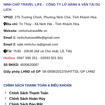
NINH CHỮ TRAVEL LIFE - CÔNG TY LỮ HÀNH & VẬN TẢI DU
LỊCH
VPGD
: 275 Trường Chinh, Phường Ninh Chử, Tỉnh Khánh Hòa
Địa chỉ:
Tri Thủy - Xã Ninh Hải - Tỉnh Khánh Hòa
Website:
ninhchutravellife.vn
Email 1:
ninhchutravellife@gmail.com
Email 2:
sale.ninhchu.ta@gmail.com
Từ:
7h30 - 20h30 (Kể cả Chủ nhật, Lễ, Tết)
Hotline
:
0947 590 251 - 02593 501 501
Số ĐKKD:
4500620087
Giấy phép LHND số GP
: 58-0008/2022/SVHTTDL-GP LHND
CHÍNH SÁCH THANH TOÁN & ĐIỀU KHOẢN
Chính Sách Thanh Toán
Chính Sách Hoàn Hủy
Chính Sách Bảo Mật