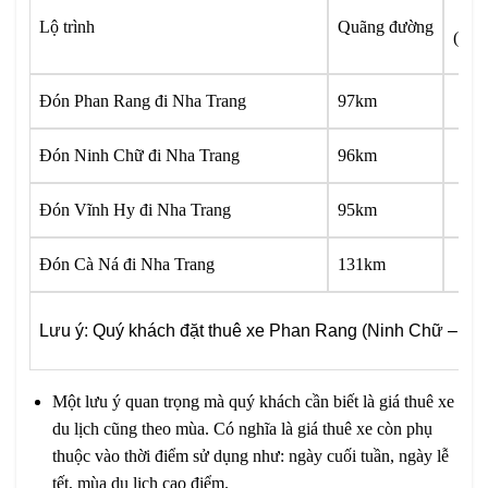
xe 
Lộ trình
Quãng đường
(vnđ
Đón Phan Rang đi Nha Trang
97km
1.2
Đón Ninh Chữ đi Nha Trang
96km
li
Đón Vĩnh Hy đi Nha Trang
95km
li
Đón Cà Ná đi Nha Trang
131km
li
Lưu ý: Quý khách đặt thuê xe Phan Rang (Ninh Chữ – Vĩnh H
Một lưu ý quan trọng mà quý khách cần biết là giá thuê xe
du lịch cũng theo mùa. Có nghĩa là giá thuê xe còn phụ
thuộc vào thời điểm sử dụng như: ngày cuối tuần, ngày lễ
tết, mùa du lịch cao điểm.