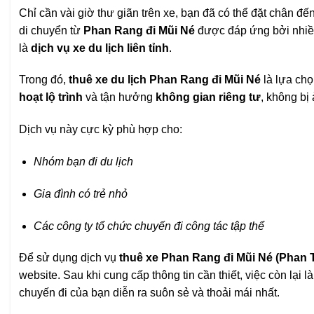
Chỉ cần vài giờ thư giãn trên xe, bạn đã có thể đặt chân đế
di chuyển từ
Phan Rang đi Mũi Né
được đáp ứng bởi nhiều
là
dịch vụ xe du lịch liên tỉnh
.
Trong đó,
thuê xe du lịch Phan Rang đi Mũi Né
là lựa ch
hoạt lộ trình
và tận hưởng
không gian riêng tư
, không bị
Dịch vụ này cực kỳ phù hợp cho:
Nhóm bạn đi du lịch
Gia đình có trẻ nhỏ
Các công ty tổ chức chuyến đi công tác tập thể
Để sử dụng dịch vụ
thuê xe Phan Rang đi Mũi Né (Phan T
website. Sau khi cung cấp thông tin cần thiết, việc còn lại l
chuyến đi của bạn diễn ra suôn sẻ và thoải mái nhất.