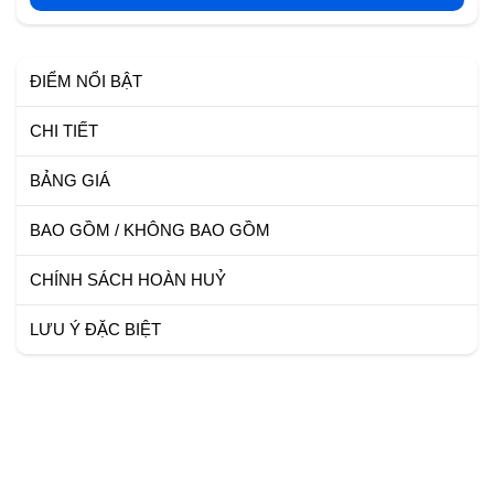
ĐIỂM NỔI BẬT
CHI TIẾT
BẢNG GIÁ
BAO GỒM / KHÔNG BAO GỒM
CHÍNH SÁCH HOÀN HUỶ
LƯU Ý ĐẶC BIỆT