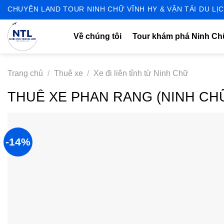
Skip
CHUYÊN LAND TOUR NINH CHỮ VĨNH HY & VẬN TẢI DU LỊC
to
content
Về chúng tôi
Tour khám phá Ninh C
Trang chủ
/
Thuê xe
/
Xe đi liên tỉnh từ Ninh Chữ
THUÊ XE PHAN RANG (NINH CHỮ
-14%