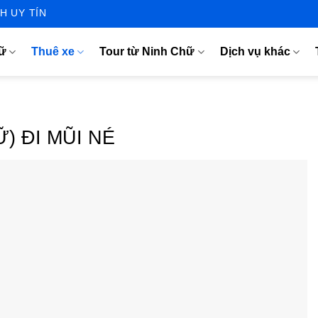
H UY TÍN
hữ
Thuê xe
Tour từ Ninh Chữ
Dịch vụ khác
) ĐI MŨI NÉ