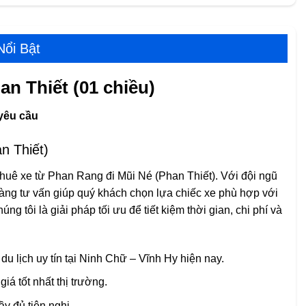
ổi Bật
n Thiết (01 chiều)
 yêu cầu
n Thiết)
 thuê xe từ Phan Rang đi Mũi Né (Phan Thiết). Với đội ngũ
 sàng tư vấn giúp quý khách chọn lựa chiếc xe phù hợp với
g tôi là giải pháp tối ưu để tiết kiệm thời gian, chi phí và
du lịch uy tín tại Ninh Chữ – Vĩnh Hy hiện nay.
giá tốt nhất thị trường.
ầy đủ tiện nghi.