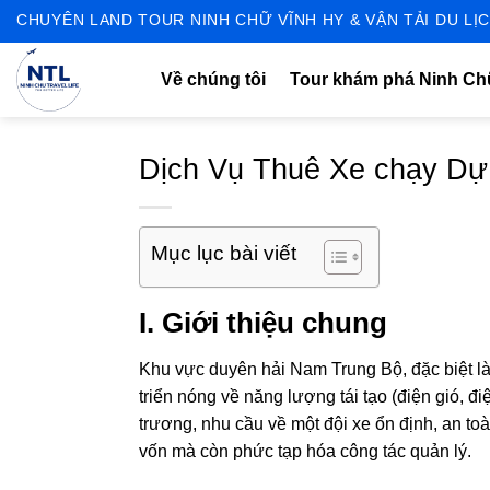
Skip
CHUYÊN LAND TOUR NINH CHỮ VĨNH HY & VẬN TẢI DU LỊC
to
content
Về chúng tôi
Tour khám phá Ninh C
Dịch Vụ Thuê Xe chạy Dự
Mục lục bài viết
I. Giới thiệu chung
Khu vực duyên hải Nam Trung Bộ, đặc biệt l
triển nóng về năng lượng tái tạo (điện gió, đ
trương, nhu cầu về một đội xe ổn định, an to
vốn mà còn phức tạp hóa công tác quản lý.