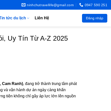
ninhchutravellife@gmail.com
0947 590 251
Tin tức du lịch
Liên Hệ
Đăng nhập
i, Uy Tín Từ A-Z 2025
, Cam Ranh)
, đang trở thành trung tâm phát
 công và vận hành dự án ngày càng khẩn
ơng tiện không chỉ gây áp lực lớn lên nguồn