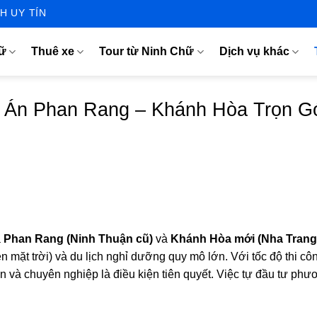
H UY TÍN
hữ
Thuê xe
Tour từ Ninh Chữ
Dịch vụ khác
 Án Phan Rang – Khánh Hòa Trọn Gó
à
Phan Rang (Ninh Thuận cũ)
và
Khánh Hòa mới (Nha Trang
iện mặt trời) và du lịch nghỉ dưỡng quy mô lớn. Với tốc độ thi
àn và chuyên nghiệp là điều kiện tiên quyết. Việc tự đầu tư phư