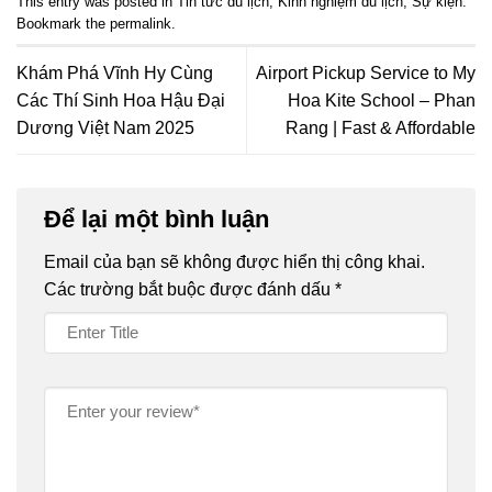
This entry was posted in
Tin tức du lịch
,
Kinh nghiệm du lịch
,
Sự kiện
.
Bookmark the
permalink
.
Khám Phá Vĩnh Hy Cùng
Airport Pickup Service to My
Các Thí Sinh Hoa Hậu Đại
Hoa Kite School – Phan
Dương Việt Nam 2025
Rang | Fast & Affordable
Để lại một bình luận
Email của bạn sẽ không được hiển thị công khai.
Các trường bắt buộc được đánh dấu
*