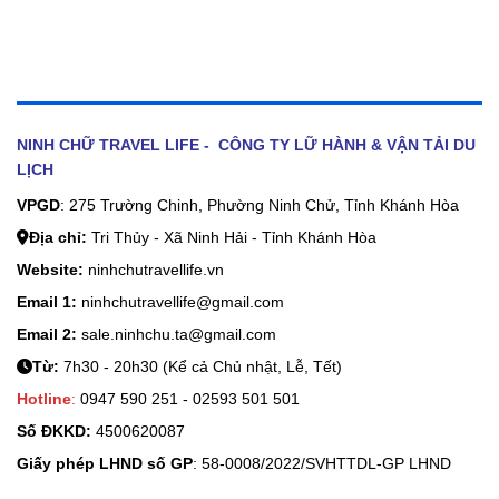
NINH CHỮ TRAVEL LIFE - CÔNG TY LỮ HÀNH & VẬN TẢI DU
LỊCH
VPGD
: 275 Trường Chinh, Phường Ninh Chử, Tỉnh Khánh Hòa
Địa chỉ:
Tri Thủy - Xã Ninh Hải - Tỉnh Khánh Hòa
Website:
ninhchutravellife.vn
Email 1:
ninhchutravellife@gmail.com
Email 2:
sale.ninhchu.ta@gmail.com
Từ:
7h30 - 20h30 (Kể cả Chủ nhật, Lễ, Tết)
Hotline
:
0947 590 251 - 02593 501 501
Số ĐKKD:
4500620087
Giấy phép LHND số GP
: 58-0008/2022/SVHTTDL-GP LHND