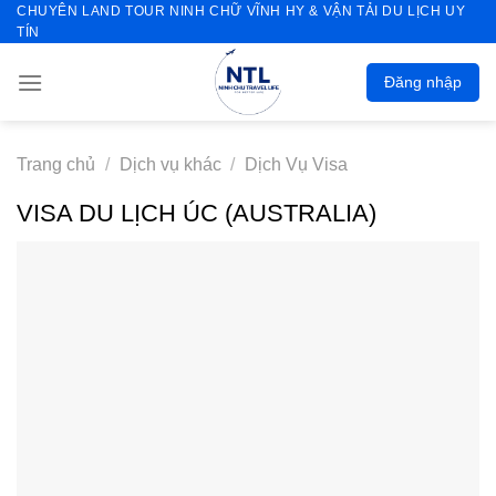
CHUYÊN LAND TOUR NINH CHỮ VĨNH HY & VẬN TẢI DU LỊCH UY
Skip
TÍN
to
content
Đăng nhập
Trang chủ
/
Dịch vụ khác
/
Dịch Vụ Visa
VISA DU LỊCH ÚC (AUSTRALIA)