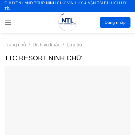
CHUYÊN LAND TOUR NINH CHỮ VĨNH HY & VẬN TẢI DU LỊCH UY
Skip
TÍN
to
content
Đăng nhập
Trang chủ
/
Dịch vụ khác
/
Lưu trú
TTC RESORT NINH CHỮ