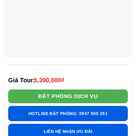
1,390,000
₫
ĐẶT PHÒNG DỊCH VỤ
HOTLINE ĐẶT PHÒNG: 0947 590 251
LIÊN HỆ NHẬN ƯU ĐÃI