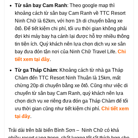
Từ sân bay Cam Ranh
: Theo google map thì
khoảng cách từ sân bay Cam Ranh về TTC Resort
Ninh Chữ là 62km, với hơn 1h di chuyển bằng xe
ôtô. Để tiết kiệm chi phí, tối ưu thời gian không phải
đợi khi máy bay hạ cánh lại được hỗ trợ nhiều thông
tin tiện ích. Quý khách nên lựa chọn dịch vụ xe sân
bay đưa đón tận nơi của Ninh Chữ Travel Life.
Chi
tiết xem tại đây
.
Từ ga Tháp Chàm
: Khoảng cách từ nhà ga Tháp
Chàm đến TTC Resort Ninh Thuận là 15km, mất
chừng 20p di chuyển bằng xe ôtô. Cũng như việc di
chuyển từ sân bay Cam Ranh, quý khách nên lựa
chọn dịch vụ xe riêng đưa đón ga Tháp Chàm để tối
ưu thời gian cũng như tiết kiệm chi phí.
Chi tiết xem
tại đây
.
Trải dài trên bãi biển Bình Sơn – Ninh Chữ có khá
nhiều resort sang trọng, chất lượng tốt rất thích hợp cho