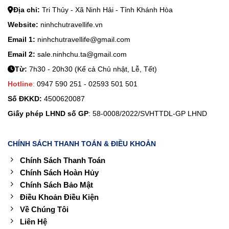
Địa chỉ:
Tri Thủy - Xã Ninh Hải - Tỉnh Khánh Hòa
Website:
ninhchutravellife.vn
Email 1:
ninhchutravellife@gmail.com
Email 2:
sale.ninhchu.ta@gmail.com
Từ:
7h30 - 20h30 (Kể cả Chủ nhật, Lễ, Tết)
Hotline
:
0947 590 251 - 02593 501 501
Số ĐKKD:
4500620087
Giấy phép LHND số GP
: 58-0008/2022/SVHTTDL-GP LHND
CHÍNH SÁCH THANH TOÁN & ĐIỀU KHOẢN
Chính Sách Thanh Toán
Chính Sách Hoàn Hủy
Chính Sách Bảo Mật
Điều Khoản Điều Kiện
Về Chúng Tôi
Liên Hệ