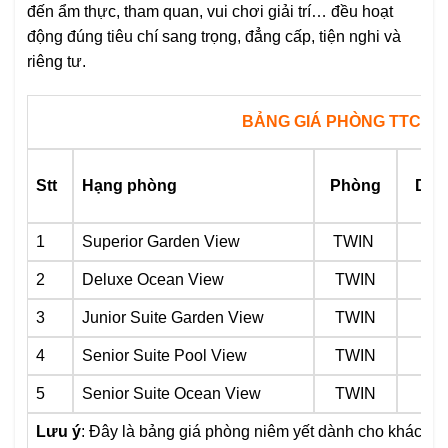
đến ẩm thực, tham quan, vui chơi giải trí… đều hoạt
động đúng tiêu chí sang trọng, đẳng cấp, tiện nghi và
riêng tư.
BẢNG GIÁ PHÒNG TTC R
Stt
Hạng phòng
Phòng
Diện
1
Superior Garden View
TWIN
24
2
Deluxe Ocean View
TWIN
32
3
Junior Suite Garden View
TWIN
32
4
Senior Suite Pool View
TWIN
32
5
Senior Suite Ocean View
TWIN
32
Lưu ý
: Đây là bảng giá phòng niêm yết dành cho khách lẻ