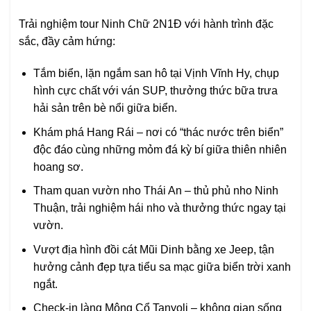
Trải nghiệm tour Ninh Chữ 2N1Đ với hành trình đặc
sắc, đầy cảm hứng:
Tắm biển, lặn ngắm san hô tại Vịnh Vĩnh Hy, chụp
hình cực chất với ván SUP, thưởng thức bữa trưa
hải sản trên bè nổi giữa biển.
Khám phá Hang Rái – nơi có “thác nước trên biển”
độc đáo cùng những mỏm đá kỳ bí giữa thiên nhiên
hoang sơ.
Tham quan vườn nho Thái An – thủ phủ nho Ninh
Thuận, trải nghiệm hái nho và thưởng thức ngay tại
vườn.
Vượt địa hình đồi cát Mũi Dinh bằng xe Jeep, tận
hưởng cảnh đẹp tựa tiểu sa mạc giữa biển trời xanh
ngắt.
Check-in làng Mông Cổ Tanyoli – không gian sống