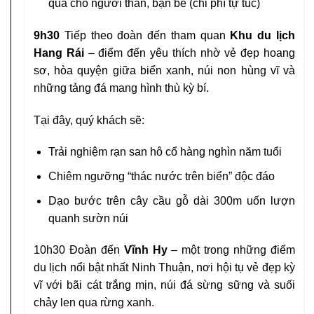
quà cho người thân, bạn bè (chi phí tự túc)
9h30
Tiếp theo đoàn đến tham quan
Khu du lịch
Hang Rái
– điểm đến yêu thích nhờ vẻ đẹp hoang
sơ, hòa quyện giữa biển xanh, núi non hùng vĩ và
những tảng đá mang hình thù kỳ bí.
Tại đây, quý khách sẽ:
Trải nghiệm rạn san hô cổ hàng nghìn năm tuổi
Chiêm ngưỡng “thác nước trên biển” độc đáo
Dạo bước trên cây cầu gỗ dài 300m uốn lượn
quanh sườn núi
10h30 Đoàn đến
Vĩnh Hy
– một trong những điểm
du lịch nổi bật nhất Ninh Thuận, nơi hội tụ vẻ đẹp kỳ
vĩ với bãi cát trắng mịn, núi đá sừng sững và suối
chảy len qua rừng xanh.