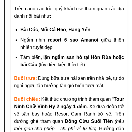
Trên cano cao tốc, quý khách sẽ tham quan các địa
danh nổi bật như:
Bãi Cóc, Mũi Cá Heo, Hang Yến
Ngắm nhìn
resort 6 sao Amanoi
giữa thiên
nhiên tuyệt đẹp
Tắm biển,
lặn ngắm san hô tại Hòn Rùa hoặc
bãi Câu
(tùy điều kiện thời tiết)
Buổi trưa:
Dùng bữa trưa hải sản trên nhà bè, tự do
nghỉ ngơi, tận hưởng làn gió biển tươi mát.
Buổi chiều:
Kết thúc chương trình tham quan “
Tour
Ninh Chữ Vĩnh Hy 2 ngày 1 đêm.
Xe đưa đoàn trở
về sân bay hoặc Resort Cam Ranh trở về. Trên
đường ghé tham quan
Đồng Cừu Suối Tiên
(nếu
thời gian cho phép – chi phí vé tự túc)
. Hướng dẫn