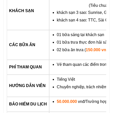
(Tiêu chuẩn 
KHÁCH SẠN
khách sạn 3 sao: Sunrise, Green
khách sạn 4 sao: TTC, Sài Gòn
01 bữa sáng tại khách sạn
01 bữa trưa thực đơn hải sản tạ
CÁC BỮA ĂN
02 bữa ăn trưa (
150.000 vnđ/s
Vé tham quan các điểm trong c
PHÍ THAM QUAN
Tiếng Việt
HƯỚNG DẪN VIÊN
Chuyên nghiệp, trách nhiệm, nhi
50.000.000
vnđ/Trường hợp
BẢO HIỂM DU LỊCH