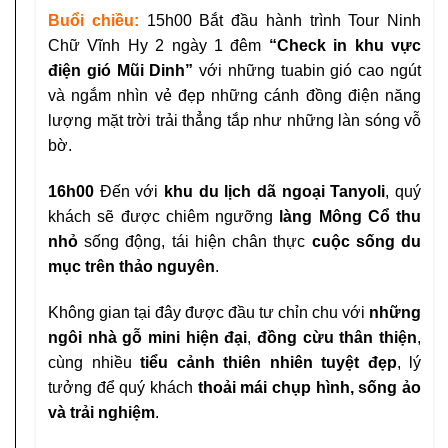
Buổi chiều:
15h00
Bắt đầu hành trình Tour Ninh
Chữ Vĩnh Hy 2 ngày 1 đêm
“Check in khu vực
điện gió Mũi Dinh”
với những tuabin gió cao ngút
và ngắm nhìn vẻ đẹp những cánh đồng điện năng
lượng mặt trời trải thẳng tắp như những làn sóng vỗ
bờ.
16h00
Đến với
khu du lịch dã ngoại Tanyoli
, quý
khách sẽ được chiêm ngưỡng
làng Mông Cổ thu
nhỏ
sống động, tái hiện chân thực
cuộc sống du
mục trên thảo nguyên
.
Không gian tại đây được đầu tư chỉn chu với
những
ngôi nhà gỗ mini hiện đại
,
đồng cừu thân thiện
,
cùng nhiều
tiểu cảnh thiên nhiên tuyệt đẹp
, lý
tưởng để quý khách
thoải mái chụp hình, sống ảo
và trải nghiệm
.