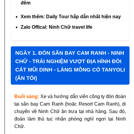
đêm
Xem thêm:
Daily Tour hấp dẫn nhất hiện nay
Zalo Offical:
Ninh Chữ travel life
NGÀY 1. ĐÓN SÂN BAY CAM RANH - NINH
CHỮ - TRẢI NGHIỆM VƯỢT ĐỊA HÌNH ĐỒI
CÁT MŨI DINH - LÀNG MÔNG CỔ TANYOLI
(ĂN TỐI)
Buổi sáng:
Xe và hướng dẫn viên công ty đón đoàn
tại sân bay Cam Ranh (hoặc Resort Cam Ranh), di
chuyển về Ninh Chữ ăn trưa tại nhà hàng. Sau đó,
đoàn làm thủ tục nhận phòng nghỉ ngơi tại Ninh
Chữ.