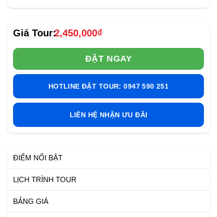
2,450,000
₫
ĐẶT NGAY
HOTLINE ĐẶT TOUR: 0947 590 251
LIÊN HỆ NHẬN ƯU ĐÃI
ĐIỂM NỔI BẬT
LỊCH TRÌNH TOUR
BẢNG GIÁ