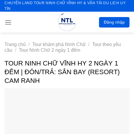
CHUYÊN LAND TOUR NINH CHỮ VĨNH HY & VẬN TẢI DU LỊCH UY
Skip
TÍN
to
content
Đăng nhập
Trang chủ
/
Tour khám phá Ninh Chữ
/
Tour theo yêu
cầu
/
Tour Ninh Chữ 2 ngày 1 đêm
TOUR NINH CHỮ VĨNH HY 2 NGÀY 1
ĐÊM | ĐÓN/TRẢ: SÂN BAY (RESORT)
CAM RANH