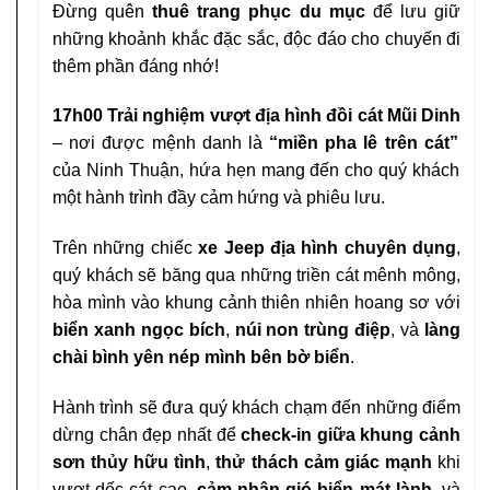
Đừng quên
thuê trang phục du mục
để lưu giữ
những khoảnh khắc đặc sắc, độc đáo cho chuyến đi
thêm phần đáng nhớ!
17h00
Trải nghiệm vượt địa hình đồi cát Mũi Dinh
– nơi được mệnh danh là
“miền pha lê trên cát”
của Ninh Thuận, hứa hẹn mang đến cho quý khách
một hành trình đầy cảm hứng và phiêu lưu.
Trên những chiếc
xe Jeep địa hình chuyên dụng
,
quý khách sẽ băng qua những triền cát mênh mông,
hòa mình vào khung cảnh thiên nhiên hoang sơ với
biển xanh ngọc bích
,
núi non trùng điệp
, và
làng
chài bình yên nép mình bên bờ biển
.
Hành trình sẽ đưa quý khách chạm đến những điểm
dừng chân đẹp nhất để
check-in giữa khung cảnh
sơn thủy hữu tình
,
thử thách cảm giác mạnh
khi
vượt dốc cát cao,
cảm nhận gió biển mát lành
, và