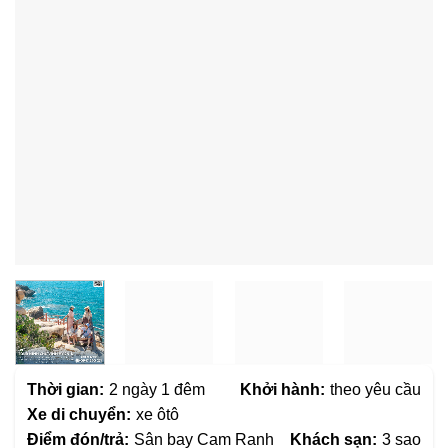
Thời gian:
2 ngày 1 đêm
Khởi hành:
theo yêu cầu
Xe di chuyển:
xe ôtô
Điểm đón/trả:
Sân bay Cam Ranh
Khách sạn:
3 sao