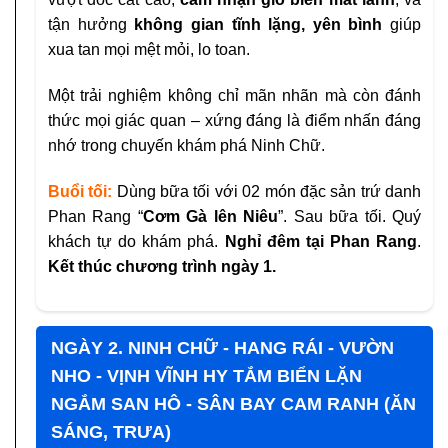
tận hưởng
không gian tĩnh lặng, yên bình
giúp
xua tan mọi mệt mỏi, lo toan.
Một trải nghiệm không chỉ mãn nhãn mà còn đánh
thức mọi giác quan – xứng đáng là điểm nhấn đáng
nhớ trong chuyến khám phá Ninh Chữ.
Buổi tối:
Dùng bữa tối với 02 món đặc sản trứ danh
Phan Rang “
Cơm Gà lên Niêu
”. Sau bữa tối. Quý
khách tự do khám phá.
Nghỉ đêm tại Phan Rang
.
Kết thúc chương trình ngày 1.
NGÀY 2. NINH CHỮ - HANG RÁI - VƯỜN
NHO - VỊNH VĨNH HY TẮM BIỂN LẶN
NGẮM SAN HÔ - SÂN BAY CAM RANH (ĂN
SÁNG, TRƯA)