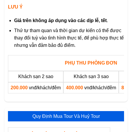
LƯU Ý
Giá trên không áp dụng vào các dịp lễ, tết
.
Thứ tự tham quan và thời gian dự kiến có thể được
thay đổi tuỳ vào tình hình thực tế, để phù hợp thực tế
nhưng vẫn đảm bảo đủ điểm.
PHỤ THU PHÒNG ĐƠN
Khách sạn 2 sao
Khách sạn 3 sao
K
200.000
vnđ/khách/đêm
400.000
vnđ/khách/đêm
800.
Quy Định Mua Tour Và Huỷ Tour