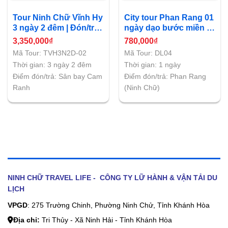
Tour Ninh Chữ Vĩnh Hy
City tour Phan Rang 01
3 ngày 2 đêm | Đón/trả:
ngày dạo bước miền Di
sân bay Cam Ranh
Sản
3,350,000
₫
780,000
₫
Mã Tour: TVH3N2D-02
Mã Tour: DL04
Thời gian: 3 ngày 2 đêm
Thời gian: 1 ngày
Điểm đón/trả: Sân bay Cam
Điểm đón/trả: Phan Rang
Ranh
(Ninh Chữ)
NINH CHỮ TRAVEL LIFE - CÔNG TY LỮ HÀNH & VẬN TẢI DU
LỊCH
VPGD
: 275 Trường Chinh, Phường Ninh Chử, Tỉnh Khánh Hòa
Địa chỉ:
Tri Thủy - Xã Ninh Hải - Tỉnh Khánh Hòa