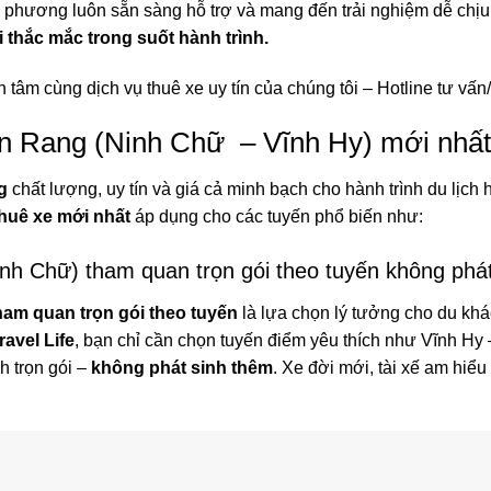
địa phương luôn sẵn sàng hỗ trợ và mang đến trải nghiệm dễ chịu
i thắc mắc trong suốt hành trình.
n tâm cùng dịch vụ thuê xe uy tín của chúng tôi –
Hotline tư vấn
an Rang (Ninh Chữ – Vĩnh Hy) mới nhấ
g
chất lượng, uy tín và giá cả minh bạch cho hành trình du lịch
thuê xe mới nhất
áp dụng cho các tuyến phổ biến như:
nh Chữ) tham quan trọn gói theo tuyến không phát
ham quan trọn gói theo tuyến
là lựa chọn lý tưởng cho du kh
avel Life
, bạn chỉ cần chọn tuyến điểm yêu thích như Vĩnh Hy
h trọn gói –
không phát sinh thêm
. Xe đời mới, tài xế am hiểu