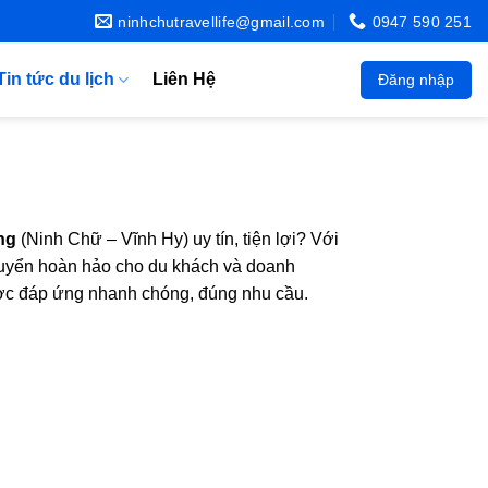
ninhchutravellife@gmail.com
0947 590 251
Tin tức du lịch
Liên Hệ
Đăng nhập
ng
(Ninh Chữ – Vĩnh Hy) uy tín, tiện lợi? Với
chuyển hoàn hảo cho du khách và doanh
được đáp ứng nhanh chóng, đúng nhu cầu.