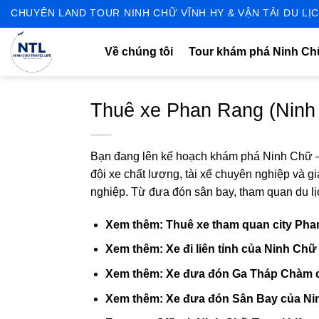
Skip
CHUYÊN LAND TOUR NINH CHỮ VĨNH HY & VẬN TẢI DU LỊC
to
content
Về chúng tôi
Tour khám phá Ninh C
Thuê xe Phan Rang (Ninh 
Bạn đang lên kế hoạch khám phá Ninh Chữ – 
đội xe chất lượng, tài xế chuyên nghiệp và 
nghiệp. Từ đưa đón sân bay, tham quan du lị
Xem thêm:
Thuê xe tham quan city Pha
Xem thêm:
Xe đi liên tỉnh của Ninh Chữ 
Xem thêm:
Xe đưa đón Ga Tháp Chàm củ
Xem thêm:
Xe đưa đón Sân Bay của Nin