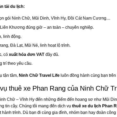
 tải du lịch:
ọn gói Ninh Chữ, Mũi Dinh, Vĩnh Hy, Đồi Cát Nam Cương…
iên Khương đúng giờ – an toàn – chuyên nghiệp.
, linh động.
ang, Đà Lạt, Mũi Né, linh hoạt lộ trình.
c
, có
xuất hóa đơn VAT
đầy đủ.
g trí theo yêu cầu.
vụ tận tâm,
Ninh Chữ Travel Life
luôn đồng hành cùng bạn trên 
 vụ thuê xe Phan Rang của Ninh Chữ Tra
inh Chữ – Vĩnh Hy đến những điểm đến hoang sơ như Mũi Din
g tin cậy. Chúng tôi mang đến dịch vụ
thuê xe du lịch Phan 
 hành trình. Dù bạn đi cùng gia đình, nhóm bạn hay đoàn công t